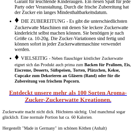
Garant für leuchtende Kinderaugen. Ein riesen Spaß für jede
Party oder Veranstaltung. Durch die frische Zubereitung hat
der Zucker ein langes Mindesthaltbarkeitsdatum.
♦
DIE ZUBEREITUNG - Es gibt die unterschiedlichsten
Zuckerwatte Maschinen mit denen Sie leckere Zuckerwatte
kinderleicht selbst machen können. Sie benötigen je nach
Größe ca. 10-20g. Die Zucker-Variationen sind fertig und
können sofort in jeder Zuckerwattemaschine verwendet
werden.
♦
VIELSEITIG -
Neben flauschiger köstlicher Zuckerwatte
eignet sich das Produkt auch prima zum
Backen für Pralinen, Eis,
Eiscreme, Desserts, Süßspeisen, Torten, Plätzchen, Kekse,
Cupcake zum Dekorieren an Gläsern (Rand) oder für die
Zubereitung von frischem Popcorn.
Entdeckt unsere mehr als 100 Sorten Aroma-
Zucker-Zuckerwatte Kreationen.
Zuckerwatte macht nicht dick. Höchstens süchtig. Und manchmal sogar
glücklich. Eine normale Portion hat ca. 60 Kalorien.
Hergestellt "Made in Germany" im schönen Köthen (Anhalt)