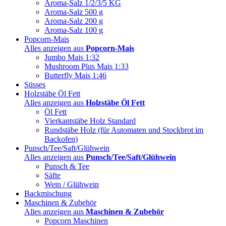
Aroma-Salz 1/2/3/5 KG
Aroma-Salz 500 g
Aroma-Salz 200 g
Aroma-Salz 100 g
Popcorn-Mais
Alles anzeigen aus
Popcorn-Mais
Jumbo Mais 1:32
Mushroom Plus Mais 1:33
Butterfly Mais 1:46
Süsses
Holzstäbe Öl Fett
Alles anzeigen aus
Holzstäbe Öl Fett
Öl Fett
Vierkantstäbe Holz Standard
Rundstäbe Holz (für Automaten und Stockbrot im
Backofen)
Punsch/Tee/Saft/Glühwein
Alles anzeigen aus
Punsch/Tee/Saft/Glühwein
Punsch & Tee
Säfte
Wein / Glühwein
Backmischung
Maschinen & Zubehör
Alles anzeigen aus
Maschinen & Zubehör
Popcorn Maschinen