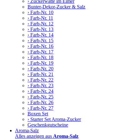
› Zuckerwatte im Eimer
Bunter-Dekor-Zucker & Salz
› Farb-Nr. 10
› Farb-Nr. 11
› Farb-Nr. 12
› Farb-Nr. 13
› Farb-Nr. 14
› Farb-Nr. 15
› Farb-Nr. 16
› Farb-Nr. 17
› Farb-Nr. 18
› Farb-Nr. 19
› Farb-Nr. 20
› Farb-Nr. 21
› Farb-Nr. 22
› Farb-Nr. 23
› Farb-Nr. 24
› Farb-Nr. 25
› Farb-Nr. 26
› Farb-Nr. 27
Boxen Set
› Starter Set Aroma-Zucker
Geschenkgutscheine
Aroma-Salz
Alles anzeigen aus
Aroma-Salz