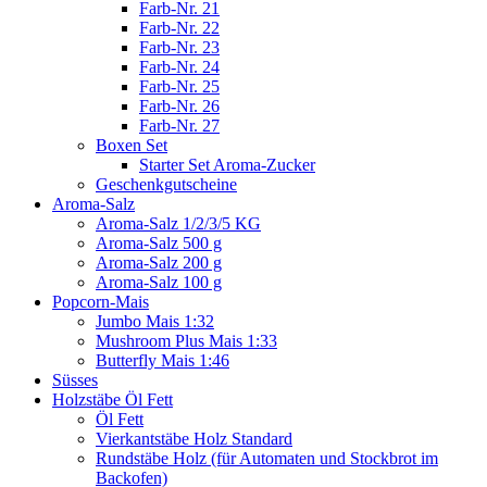
Farb-Nr. 21
Farb-Nr. 22
Farb-Nr. 23
Farb-Nr. 24
Farb-Nr. 25
Farb-Nr. 26
Farb-Nr. 27
Boxen Set
Starter Set Aroma-Zucker
Geschenkgutscheine
Aroma-Salz
Aroma-Salz 1/2/3/5 KG
Aroma-Salz 500 g
Aroma-Salz 200 g
Aroma-Salz 100 g
Popcorn-Mais
Jumbo Mais 1:32
Mushroom Plus Mais 1:33
Butterfly Mais 1:46
Süsses
Holzstäbe Öl Fett
Öl Fett
Vierkantstäbe Holz Standard
Rundstäbe Holz (für Automaten und Stockbrot im
Backofen)