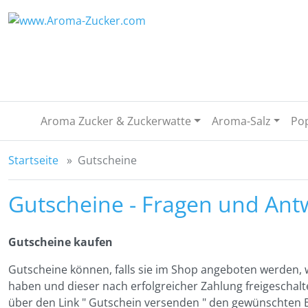
Sprungnavigation
Springe zum Inhalt
Springe zur Navigation
Spri
Aroma Zucker & Zuckerwatte
Aroma-Salz
Po
Startseite
Gutscheine
Gutscheine - Fragen und Ant
Gutscheine kaufen
Gutscheine können, falls sie im Shop angeboten werden, w
haben und dieser nach erfolgreicher Zahlung freigeschal
über den Link " Gutschein versenden " den gewünschten B