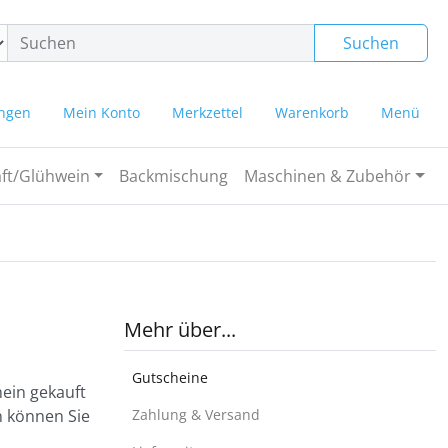
ngen
Springe zu den allgemeinen Informationen
Suchen
ungen
Mein Konto
Merkzettel
Warenkorb
Menü
ft/Glühwein
Backmischung
Maschinen & Zubehör
Mehr über...
Gutscheine
hein gekauft
n können Sie
Zahlung & Versand