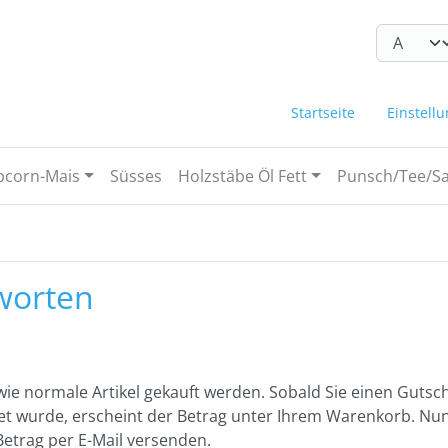
nge zum Login-Button
Springe zum Button für Einstellu
Startseite
Einstell
pcorn-Mais
Süsses
Holzstäbe Öl Fett
Punsch/Tee/Sa
worten
ie normale Artikel gekauft werden. Sobald Sie einen Gutsc
tet wurde, erscheint der Betrag unter Ihrem Warenkorb. Nu
etrag per E-Mail versenden.