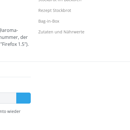
Rezept Stockbrot
Bag-in-Box
o@aroma-
Zutaten und Nährwerte
nnummer, der
irefox 1.5").
onto wieder