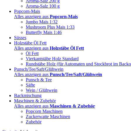
Aroma-Salz 200 g
Aroma-Salz 100 g
Popcorn-Mais
Alles anzeigen aus
Popcorn-Mais
Jumbo Mais 1:32
Mushroom Plus Mais 1:33
Butterfly Mais 1:46
Süsses
Holzstäbe Öl Fett
Alles anzeigen aus
Holzstäbe Öl Fett
Öl Fett
Vierkantstäbe Holz Standard
Rundstäbe Holz (für Automaten und Stockbrot im Backo
Punsch/Tee/Saft/Glühwein
Alles anzeigen aus
Punsch/Tee/Saft/Glühwein
Punsch & Tee
Säfte
Wein / Glühwein
Backmischung
Maschinen & Zubehör
Alles anzeigen aus
Maschinen & Zubehör
Popcorn Maschinen
Zuckerwatte Maschinen
Zubehör