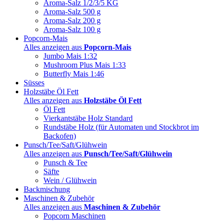
Aroma-Salz 1/2/3/5 KG
Aroma-Salz 500 g
Aroma-Salz 200 g
Aroma-Salz 100 g
Popcorn-Mais
Alles anzeigen aus
Popcorn-Mais
Jumbo Mais 1:32
Mushroom Plus Mais 1:33
Butterfly Mais 1:46
Süsses
Holzstäbe Öl Fett
Alles anzeigen aus
Holzstäbe Öl Fett
Öl Fett
Vierkantstäbe Holz Standard
Rundstäbe Holz (für Automaten und Stockbrot im
Backofen)
Punsch/Tee/Saft/Glühwein
Alles anzeigen aus
Punsch/Tee/Saft/Glühwein
Punsch & Tee
Säfte
Wein / Glühwein
Backmischung
Maschinen & Zubehör
Alles anzeigen aus
Maschinen & Zubehör
Popcorn Maschinen