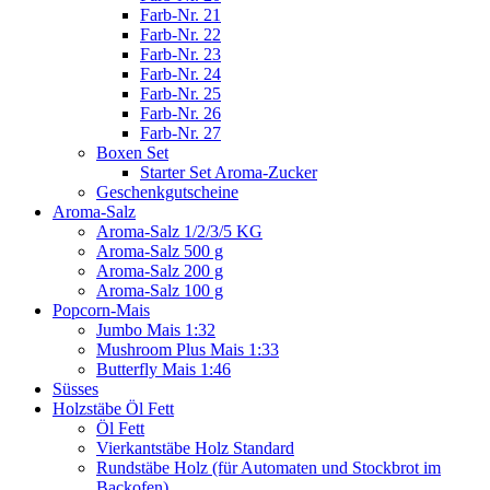
Farb-Nr. 21
Farb-Nr. 22
Farb-Nr. 23
Farb-Nr. 24
Farb-Nr. 25
Farb-Nr. 26
Farb-Nr. 27
Boxen Set
Starter Set Aroma-Zucker
Geschenkgutscheine
Aroma-Salz
Aroma-Salz 1/2/3/5 KG
Aroma-Salz 500 g
Aroma-Salz 200 g
Aroma-Salz 100 g
Popcorn-Mais
Jumbo Mais 1:32
Mushroom Plus Mais 1:33
Butterfly Mais 1:46
Süsses
Holzstäbe Öl Fett
Öl Fett
Vierkantstäbe Holz Standard
Rundstäbe Holz (für Automaten und Stockbrot im
Backofen)