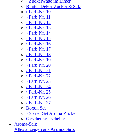
› Zuckerwatte im Eimer
Bunter-Dekor-Zucker & Salz
› Farb-Nr. 10
› Farb-Nr. 11
› Farb-Nr. 12
› Farb-Nr. 13
› Farb-Nr. 14
› Farb-Nr. 15
› Farb-Nr. 16
› Farb-Nr. 17
› Farb-Nr. 18
› Farb-Nr. 19
› Farb-Nr. 20
› Farb-Nr. 21
› Farb-Nr. 22
› Farb-Nr. 23
› Farb-Nr. 24
› Farb-Nr. 25
› Farb-Nr. 26
› Farb-Nr. 27
Boxen Set
› Starter Set Aroma-Zucker
Geschenkgutscheine
Aroma-Salz
Alles anzeigen aus
Aroma-Salz